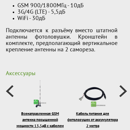
GSM 900/1800МГц - 10дБ
3G/4G (LTE) - 5,5дБ
WiFi - 30дБ
Подключается к разъёму вместо штатной
антенны фотоловушки. Кронштейн в
комплекте, предполагающий вертикальное
крепление антенны на 2 самореза.
Аксессуары
Всенаправленная GSM
Кабель питания для
Фото
антенна повышенной
фотоловушек от аккумулятора
мощности 13,5дБ с кабелем
2 метра