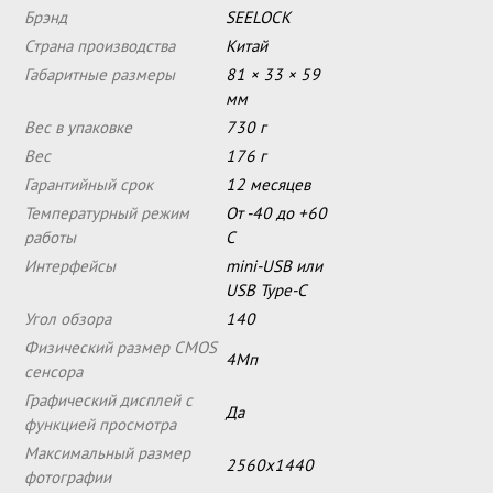
Брэнд
SEELOCK
Страна производства
Китай
Габаритные размеры
81 × 33 × 59
мм
Вес в упаковке
730 г
Вес
176 г
Гарантийный срок
12 месяцев
Температурный режим
От -40 до +60
работы
С
Интерфейсы
mini-USB или
USB Type-C
Угол обзора
140
Физический размер CMOS
4Мп
сенсора
Графический дисплей с
Да
функцией просмотра
Максимальный размер
2560x1440
фотографии