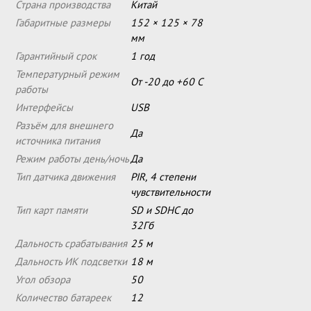
Страна производства
Китай
Габаритные размеры
152 × 125 × 78
мм
Гарантийный срок
1 год
Температурный режим
От -20 до +60 С
работы
Интерфейсы
USB
Разъём для внешнего
Да
источника питания
Режим работы день/ночь
Да
Тип датчика движения
PIR, 4 степени
чувствительности
Тип карт памяти
SD и SDHC до
32Гб
Дальность срабатывания
25 м
Дальность ИК подсветки
18 м
Угол обзора
50
Количество батареек
12