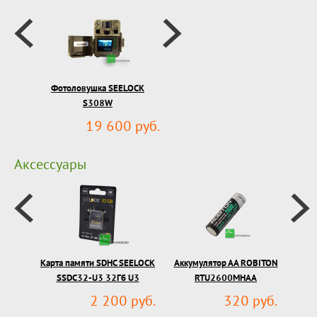
Фотоловушка SEELOCK
S308W
19 600 руб.
Аксессуары
Карта памяти SDHC SEELOCK
Аккумулятор АА ROBITON
Авт
SSDC32-U3 32Гб U3
RTU2600MHAA
2 200 руб.
320 руб.