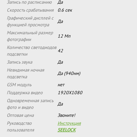
Запись по расписанию
Да
Скорость срабатывания
0.6 сек
Графический дисплей с
Да
функцией просмотра
Максимальный размер
12 Мп
фотографии
Количество светодиодов
42
подсветки
Запись звука
Да
Невидимая ночная
Да (940нм)
подсветка
GSM модуль
нет
Поддержка видео
1920Х1080
Одновременная запись
Да
фото и видео
Оптовая цена
Звоните!
Руководство
Инструкция
пользователя
SEELOCK