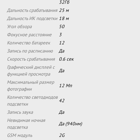
32Гб
Дальность срабатывания
25 м
Дальность ИК подсветки
18 м
Угол обзора
50
Фокусное расстояние
3
Количество батареек
12
Запись по расписанию
Да
Скорость срабатывания
0.6 сек
Графический дисплей с
Да
функцией просмотра
Максимальный размер
12 Мп
фотографии
Количество светодиодов
42
подсветки
Запись звука
Да
Невидимая ночная
Да (940нм)
подсветка
GSM модуль
2G