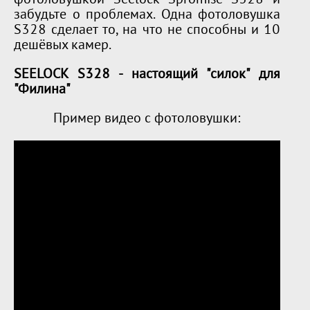
фотоловушкой Seelock Spromise S328 и
забудьте о проблемах. Одна фотоловушка
S328 сделает то, на что не способны и 10
дешёвых камер.
SEELOCK S328 - настоящий "силок" для
"Филина"
Пример видео с фотоловушки: