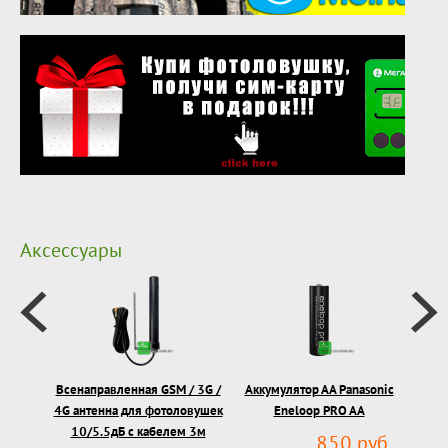
Аксессуары
Всенаправленная GSM / 3G /
Аккумулятор АА Panasonic
З
4G антенна для фотоловушек
Eneloop PRO AA
фо
10/5.5дБ с кабелем 3м
850 руб.