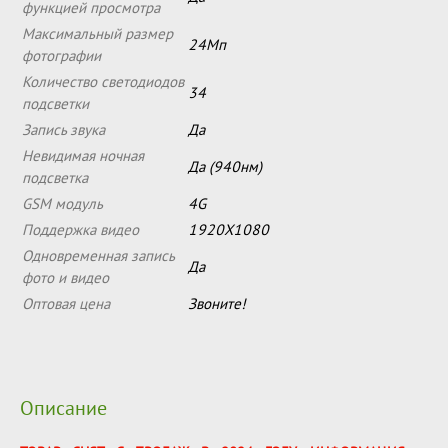
функцией просмотра
Максимальный размер
24Мп
фотографии
Количество светодиодов
34
подсветки
Запись звука
Да
Невидимая ночная
Да (940нм)
подсветка
GSM модуль
4G
Поддержка видео
1920Х1080
Одновременная запись
Да
фото и видео
Оптовая цена
Звоните!
Описание