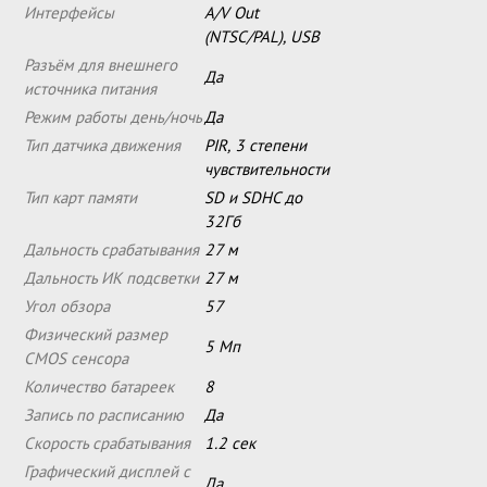
Интерфейсы
A/V Out
(NTSC/PAL), USB
Разъём для внешнего
Да
источника питания
Режим работы день/ночь
Да
Тип датчика движения
PIR, 3 степени
чувствительности
Тип карт памяти
SD и SDHC до
32Гб
Дальность срабатывания
27 м
Дальность ИК подсветки
27 м
Угол обзора
57
Физический размер
5 Мп
CMOS сенсора
Количество батареек
8
Запись по расписанию
Да
Скорость срабатывания
1.2 сек
Графический дисплей с
Да